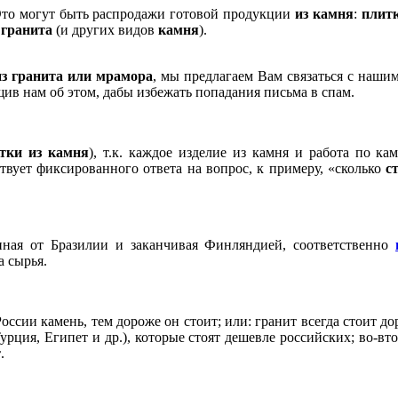
Это могут быть распродажи готовой продукции
из камня
:
плит
и
гранита
(и других видов
камня
).
из гранита или мрамора
, мы предлагаем Вам связаться с наш
щив нам об этом, дабы избежать попадания письма в спам.
тки из камня
), т.к. каждое изделие из камня и работа по к
твует фиксированного ответа на вопрос, к примеру, «сколько
с
чиная от Бразилии и заканчивая Финляндией, соответственно
а сырья.
оссии камень, тем дороже он стоит; или: гранит всегда стоит до
рция, Египет и др.), которые стоят дешевле российских; во-в
т
.