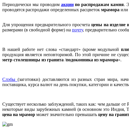
Периодически мы проводим
акции
по распродажам камня
. 
проводятся распродажи определенных расцветок
мрамора
ил
Для упрощения предварительного просчета
цены
на изделие 
размерами (в свободной форме) на
почту
, предварительно сооб
В нашей работе нет слова «стандарт» (кроме модульной
пли
продукция является неповторимой. По этой причине не сущес
метр столешницы из гранита
/
подоконника из мрамора
».
Слэбы
(заготовки) доставляются из разных стран мира, на
поставщика, курса валют на день покупки, категории и качеств
Существует несколько заблуждений, таких как: чем дальше от Р
некоторые виды зарубежных камней (в основном это Индия, Ту
цена на мрамор
может значительно превышать
цену на
грани