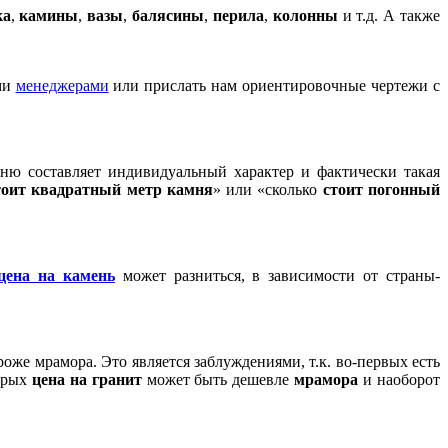
ка
,
камины
,
вазы
,
балясины
,
перила
,
колонны
и т.д. А также
ими
менеджерами
или прислать нам ориентировочные чертежи с
амню составляет индивидуальный характер и фактически такая
тоит квадратный метр камня
» или «сколько
стоит погонный
цена на камень
может разниться, в зависимости от страны-
роже мрамора. Это является заблуждениями, т.к. во-первых есть
торых
цена на гранит
может быть дешевле
мрамора
и наоборот